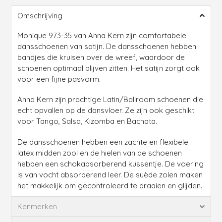
toevoegen
Omschrijving
aan
je
Monique 973-35 van Anna Kern zijn comfortabele
winkelmandje
dansschoenen van satijn. De dansschoenen hebben
bandjes die kruisen over de wreef, waardoor de
schoenen optimaal blijven zitten. Het satijn zorgt ook
voor een fijne pasvorm.
Anna Kern zijn prachtige Latin/Ballroom schoenen die
echt opvallen op de dansvloer. Ze zijn ook geschikt
voor Tango, Salsa, Kizomba en Bachata.
De dansschoenen hebben een zachte en flexibele
latex midden zool en de hielen van de schoenen
hebben een schokabsorberend kussentje. De voering
is van vocht absorberend leer. De suède zolen maken
het makkelijk om gecontroleerd te draaien en glijden.
Kenmerken