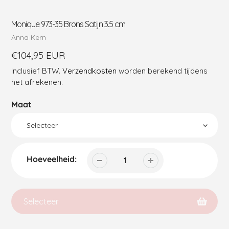
Monique 973-35 Brons Satijn 3.5 cm
Verkoper
Anna Kern
Reguliere
€104,95 EUR
prijs
Inclusief BTW.
Verzendkosten
worden berekend tijdens
het afrekenen.
Maat
Hoeveelheid:
Selecteer
Product