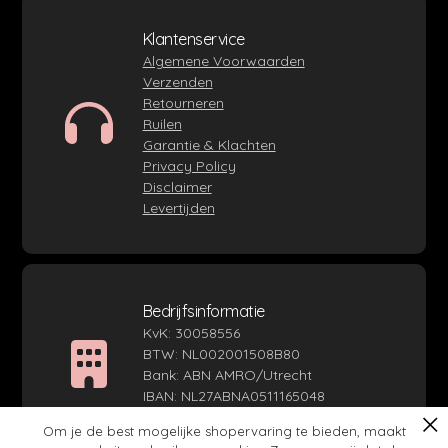
Klantenservice
Algemene Voorwaarden
Verzenden
Retourneren
Ruilen
Garantie & Klachten
Privacy Policy
Disclaimer
Levertijden
Bedrijfsinformatie
KvK: 30058556
BTW: NL002001508B80
Bank: ABN AMRO/Utrecht
IBAN: NL27ABNA0511165048
SWIFT / BIC: ABNANL2A
Om je de best mogelijke shopervaring te bieden, maakt